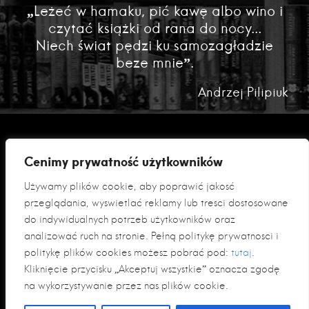
„Leżeć w hamaku, pić kawę albo wino i
czytać książki od rana do nocy...
Niech świat pędzi ku samozagładzie
beze mnie”.
Andrzej Pilipiuk
Cenimy prywatność użytkowników
Używamy plików cookie, aby poprawić jakość
przeglądania, wyświetlać reklamy lub treści dostosowane
do indywidualnych potrzeb użytkowników oraz
analizować ruch na stronie. Pełną politykę prywatności i
Polityka prywatności
politykę plików cookies możesz pobrać pod:
tutaj
.
Klauzula informacyjna RODO
Kliknięcie przycisku „Akceptuj wszystkie” oznacza zgodę
na wykorzystywanie przez nas plików cookie.
© 2026 Fabryka Słów sp. z o. o