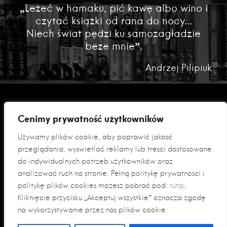
„Leżeć w hamaku, pić kawę albo wino i
czytać książki od rana do nocy...
Niech świat pędzi ku samozagładzie
beze mnie”.
Andrzej Pilipiuk
Cenimy prywatność użytkowników
Używamy plików cookie, aby poprawić jakość
przeglądania, wyświetlać reklamy lub treści dostosowane
do indywidualnych potrzeb użytkowników oraz
analizować ruch na stronie. Pełną politykę prywatności i
Polityka prywatności
politykę plików cookies możesz pobrać pod:
tutaj
.
Klauzula informacyjna RODO
Kliknięcie przycisku „Akceptuj wszystkie” oznacza zgodę
na wykorzystywanie przez nas plików cookie.
© 2026 Fabryka Słów sp. z o. o