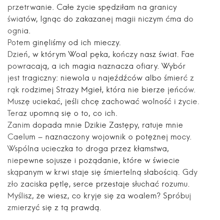
przetrwanie. Całe życie spędziłam na granicy
światów, lgnąc do zakazanej magii niczym ćma do
ognia.
Potem ginęliśmy od ich mieczy.
Dzień, w którym Woal pęka, kończy nasz świat. Fae
powracają, a ich magia naznacza ofiary. Wybór
jest tragiczny: niewola u najeźdźców albo śmierć z
rąk rodzimej Straży Mgieł, która nie bierze jeńców.
Muszę uciekać, jeśli chcę zachować wolność i życie.
Teraz upomną się o to, co ich.
Zanim dopada mnie Dzikie Zastępy, ratuje mnie
Caelum – naznaczony wojownik o potężnej mocy.
Wspólna ucieczka to droga przez kłamstwa,
niepewne sojusze i pożądanie, które w świecie
skąpanym w krwi staje się śmiertelną słabością. Gdy
zło zaciska pętlę, serce przestaje słuchać rozumu.
Myślisz, że wiesz, co kryje się za woalem? Spróbuj
zmierzyć się z tą prawdą.