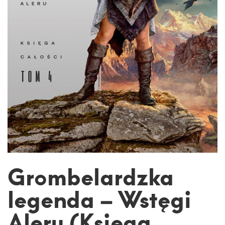
Grombelardzka
legenda – Wstęgi
Aleru (Księga