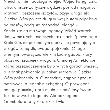
Nieuchronnie nadciąga kolejna Wojna Potęg. Dziś,
jutro, a może za tydzień, gdzieś pośród smaganych
wiatrem i deszczem szczytów, ożyje wroga siła.
Ciężkie Góry po raz drugi w swej historii popękają
od ciosów, będą się rozpadać, płonąć…
Każda kraina ma swoje legendy. Wśród szarych
skał, w mokrych i ciemnych jaskiniach, śpiewa się o
Królu Gór, niepokonanym olbrzymie powalającym
wrogów samą siłą swego spojrzenia. O jego
wiernym towarzyszu, wielkim kocie gadba, który
okazywał szacunek wrogom. O małej Armektance,
której przeznaczeniem było w tych górach umrzeć,
a jednak pokochała je całym sercem, a Ciężkie
Góry pokochały ją. O zdradzie, najpodlejszej z
możliwych, a jednak niezbędnej. O poświęceniu
całego gatunku, które miało zmienić losy świata.
Tak, to wszystko legendy. Ale bez legend
Grombelard to tylko deszcz i wiatr.