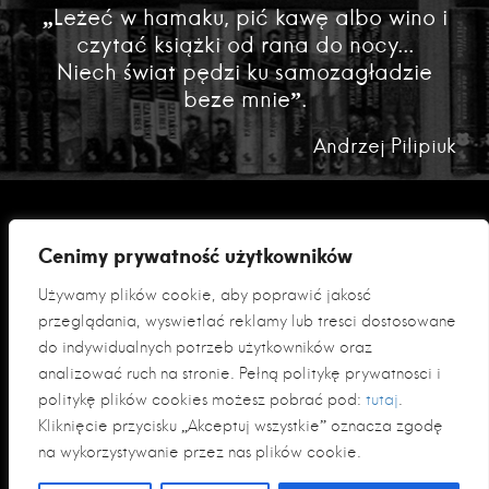
„Leżeć w hamaku, pić kawę albo wino i
czytać książki od rana do nocy...
Niech świat pędzi ku samozagładzie
beze mnie”.
Andrzej Pilipiuk
Cenimy prywatność użytkowników
Używamy plików cookie, aby poprawić jakość
przeglądania, wyświetlać reklamy lub treści dostosowane
do indywidualnych potrzeb użytkowników oraz
analizować ruch na stronie. Pełną politykę prywatności i
Polityka prywatności
politykę plików cookies możesz pobrać pod:
tutaj
.
Klauzula informacyjna RODO
Kliknięcie przycisku „Akceptuj wszystkie” oznacza zgodę
na wykorzystywanie przez nas plików cookie.
© 2026 Fabryka Słów sp. z o. o