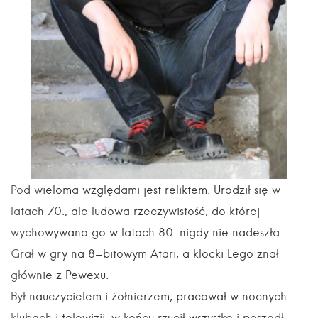
Pod wieloma względami jest reliktem. Urodził się w
latach 70., ale ludowa rzeczywistość, do której
wychowywano go w latach 80. nigdy nie nadeszła.
Grał w gry na 8-bitowym Atari, a klocki Lego znał
głównie z Pewexu.
Był nauczycielem i żołnierzem, pracował w nocnych
klubach i telewizji, w końcu rzucił wszystko i poszedł