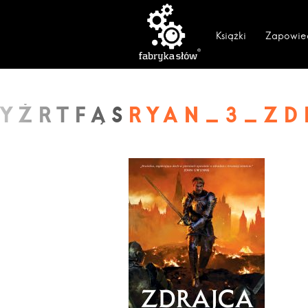
Książki
Zapowie
RYAN_3_ZD