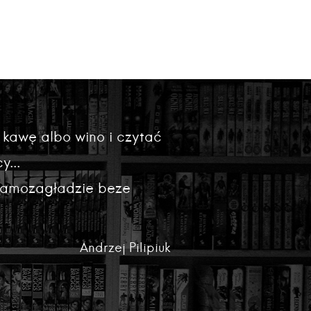
 kawę albo wino i czytać
y...
 samozagładzie beze
Andrzej Pilipiuk