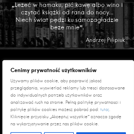
„Leżeć w hamaku, pić kawę albo wino i
czytać książki od rana do nocy...
Niech świat pędzi ku samozagładzie
beze mnie”.
Andrzej Pilipiuk
Cenimy prywatność użytkowników
Używamy plików cookie, aby poprawić jakość
przeglądania, wyświetlać reklamy lub treści dostosowane
do indywidualnych potrzeb użytkowników oraz
analizować ruch na stronie. Pełną politykę prywatności i
Polityka prywatności
politykę plików cookies możesz pobrać pod:
tutaj
.
Klauzula informacyjna RODO
Kliknięcie przycisku „Akceptuj wszystkie” oznacza zgodę
na wykorzystywanie przez nas plików cookie.
© 2026 Fabryka Słów sp. z o. o