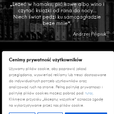
„Leżeć w hamaku, pić kawę albo wino i
czytać książki od rana do nocy...
Niech świat pędzi ku samozagładzie
beze mnie”.
Andrzej Pilipiuk
Cenimy prywatność użytkowników
Używamy plików cookie, aby poprawić jakość
przeglądania, wyświetlać reklamy lub treści dostosowane
do indywidualnych potrzeb użytkowników oraz
analizować ruch na stronie. Pełną politykę prywatności i
Polityka prywatności
politykę plików cookies możesz pobrać pod:
tutaj
.
Klauzula informacyjna RODO
Kliknięcie przycisku „Akceptuj wszystkie” oznacza zgodę
na wykorzystywanie przez nas plików cookie.
© 2026 Fabryka Słów sp. z o. o