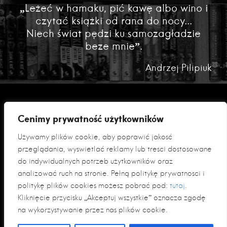
„Leżeć w hamaku, pić kawę albo wino i
czytać książki od rana do nocy...
Niech świat pędzi ku samozagładzie
beze mnie”.
Andrzej Pilipiuk
Cenimy prywatność użytkowników
Używamy plików cookie, aby poprawić jakość
przeglądania, wyświetlać reklamy lub treści dostosowane
do indywidualnych potrzeb użytkowników oraz
analizować ruch na stronie. Pełną politykę prywatności i
Polityka prywatności
politykę plików cookies możesz pobrać pod:
tutaj
.
Klauzula informacyjna RODO
Kliknięcie przycisku „Akceptuj wszystkie” oznacza zgodę
na wykorzystywanie przez nas plików cookie.
© 2026 Fabryka Słów sp. z o. o