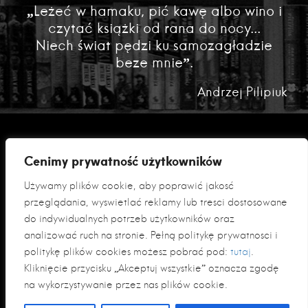
„Leżeć w hamaku, pić kawę albo wino i
czytać książki od rana do nocy...
Niech świat pędzi ku samozagładzie
beze mnie”.
Andrzej Pilipiuk
Cenimy prywatność użytkowników
Używamy plików cookie, aby poprawić jakość
przeglądania, wyświetlać reklamy lub treści dostosowane
do indywidualnych potrzeb użytkowników oraz
analizować ruch na stronie. Pełną politykę prywatności i
Polityka prywatności
politykę plików cookies możesz pobrać pod:
tutaj
.
Klauzula informacyjna RODO
Kliknięcie przycisku „Akceptuj wszystkie” oznacza zgodę
na wykorzystywanie przez nas plików cookie.
© 2026 Fabryka Słów sp. z o. o