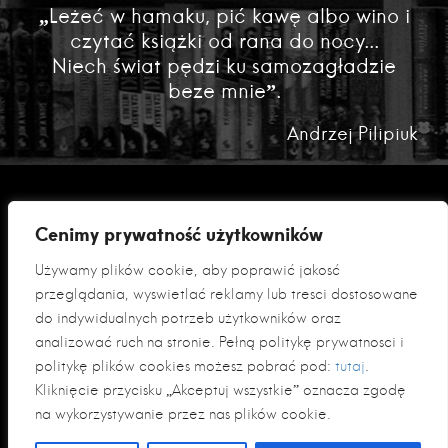
„Leżeć w hamaku, pić kawę albo wino i
czytać książki od rana do nocy...
Niech świat pędzi ku samozagładzie
beze mnie”.
Andrzej Pilipiuk
Cenimy prywatność użytkowników
Używamy plików cookie, aby poprawić jakość
przeglądania, wyświetlać reklamy lub treści dostosowane
do indywidualnych potrzeb użytkowników oraz
analizować ruch na stronie. Pełną politykę prywatności i
Polityka prywatności
politykę plików cookies możesz pobrać pod:
tutaj
.
Klauzula informacyjna RODO
Kliknięcie przycisku „Akceptuj wszystkie” oznacza zgodę
na wykorzystywanie przez nas plików cookie.
© 2026 Fabryka Słów sp. z o. o