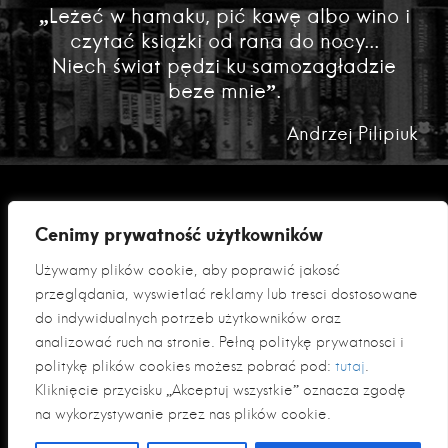
„Leżeć w hamaku, pić kawę albo wino i
czytać książki od rana do nocy...
Niech świat pędzi ku samozagładzie
beze mnie”.
Andrzej Pilipiuk
Cenimy prywatność użytkowników
Używamy plików cookie, aby poprawić jakość
przeglądania, wyświetlać reklamy lub treści dostosowane
do indywidualnych potrzeb użytkowników oraz
analizować ruch na stronie. Pełną politykę prywatności i
Polityka prywatności
politykę plików cookies możesz pobrać pod:
tutaj
.
Klauzula informacyjna RODO
Kliknięcie przycisku „Akceptuj wszystkie” oznacza zgodę
na wykorzystywanie przez nas plików cookie.
© 2026 Fabryka Słów sp. z o. o