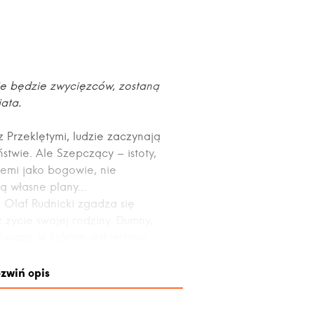
e będzie zwycięzców, zostaną
iata.
z Przeklętymi, ludzie zaczynają
twie. Ale Szepczący – istoty,
iemi jako bogowie, nie
ą własne plany...
i Olaf Rudnicki zgadza się
 życie swojej rodziny. Dumny,
świata, w którym jest jedynie
 posłusznym narzędziem w
zwiń opis
j zasad Rudnicki nie zna, ale
iąże się ze swojej przysięgi