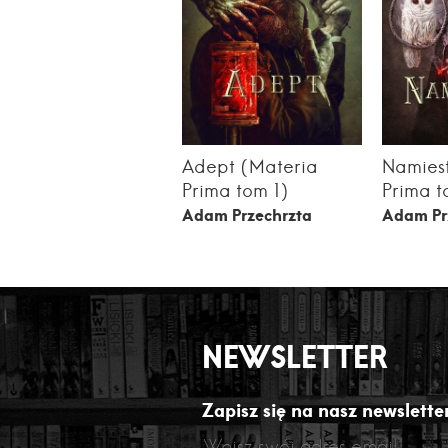
Adept (Materia
Namiest
Prima tom 1)
Prima t
Adam Przechrzta
Adam Pr
NEWSLETTER
Zapisz się na nasz newsletter