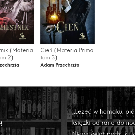
nik (Materia
Cień (Materia Prima
om 2)
tom 3)
zechrzta
Adam Przechrzta
„Leżeć w hamaku, pić
książki od rana do noc
!
Niech świat pędzi ku