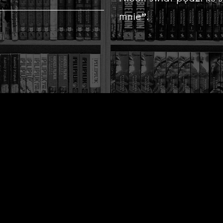
mnie”.