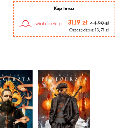
zależy życie. Jego, jego rodz
Kup teraz
zawiedzie, choćby przeżył, 
wracać.
31,19 zł
44,90 zł
Oszczędzasz 13,71 zł