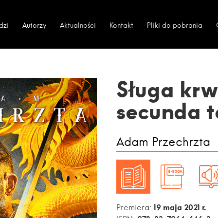
dzi
Autorzy
Aktualności
Kontakt
Pliki do pobrania
Sługa krw
secunda t
Adam Przechrzta
19 maja 2021 r.
Premiera: