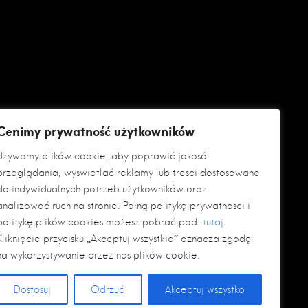
Cenimy prywatność użytkowników
Używamy plików cookie, aby poprawić jakość
przeglądania, wyświetlać reklamy lub treści dostosowane
do indywidualnych potrzeb użytkowników oraz
analizować ruch na stronie. Pełną politykę prywatności i
politykę plików cookies możesz pobrać pod:
tutaj
.
Kliknięcie przycisku „Akceptuj wszystkie” oznacza zgodę
na wykorzystywanie przez nas plików cookie.
Dostosuj
Odrzuć
Akceptuj wszystko