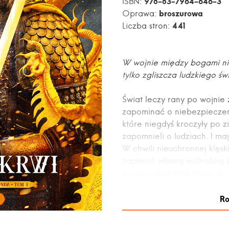
978-83-7964-646-3
ISBN:
broszurowa
Oprawa:
441
Liczba stron:
W wojnie między bogami ni
tylko zgliszcza ludzkiego św
Świat leczy rany po wojnie 
zapominać o niebezpieczeńs
które niegdyś kroczyły po z
zapomnieli o ludziach. I maj
W chwili nieuchronnej klęsk
zapłacić własną wolnością z
potężny alchemik trafia do 
niewolnikiem. Bezlitosnym,
rękach nowego pana.
Ro
Rozpoczyna się wojna, które
wie jedno: od tego, jak wyw