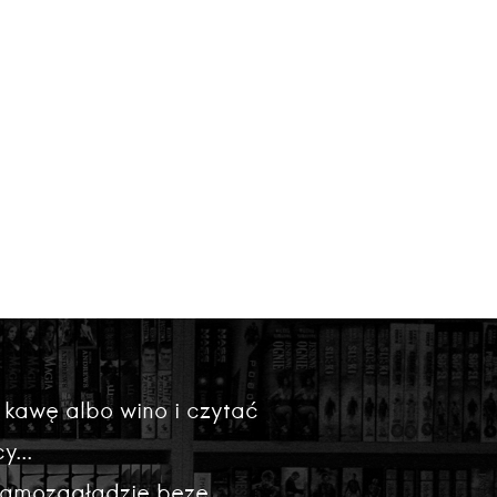
 kawę albo wino i czytać
y...
 samozagładzie beze