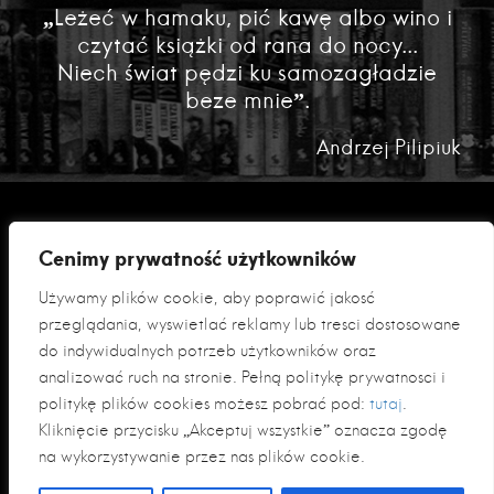
„Leżeć w hamaku, pić kawę albo wino i
czytać książki od rana do nocy...
Niech świat pędzi ku samozagładzie
beze mnie”.
Andrzej Pilipiuk
Cenimy prywatność użytkowników
Używamy plików cookie, aby poprawić jakość
przeglądania, wyświetlać reklamy lub treści dostosowane
do indywidualnych potrzeb użytkowników oraz
analizować ruch na stronie. Pełną politykę prywatności i
Polityka prywatności
politykę plików cookies możesz pobrać pod:
tutaj
.
Klauzula informacyjna RODO
Kliknięcie przycisku „Akceptuj wszystkie” oznacza zgodę
na wykorzystywanie przez nas plików cookie.
© 2026 Fabryka Słów sp. z o. o