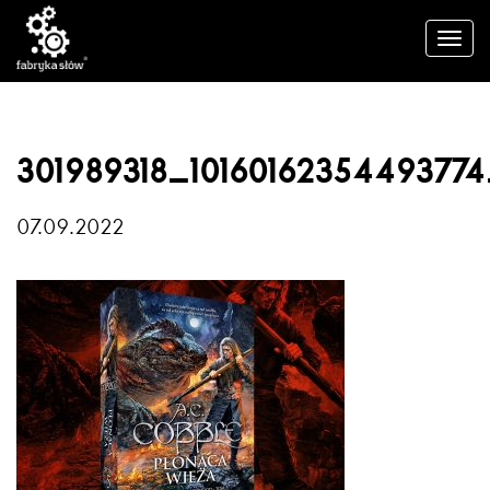
301989318_1016016235449377
07.09.2022