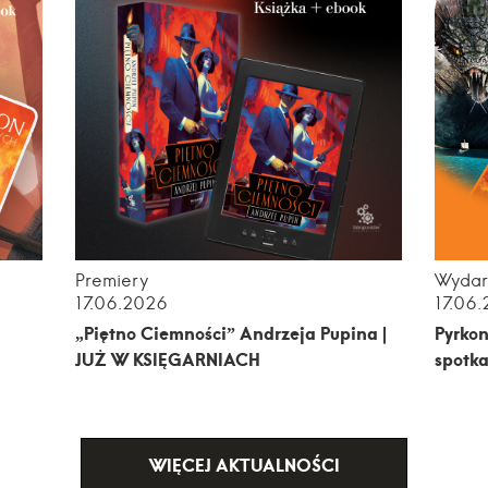
Premiery
Wydar
17.06.2026
17.06
„Piętno Ciemności” Andrzeja Pupina |
Pyrkon
JUŻ W KSIĘGARNIACH
spotka
WIĘCEJ AKTUALNOŚCI