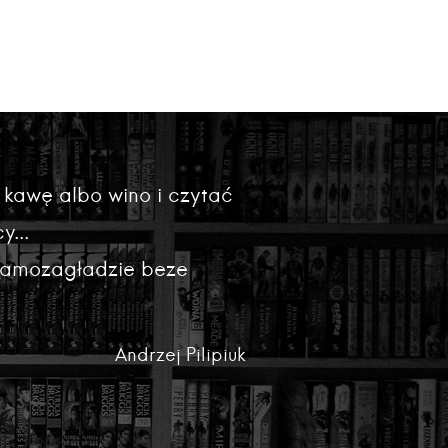
 kawę albo wino i czytać
y...
 samozagładzie beze
Andrzej Pilipiuk