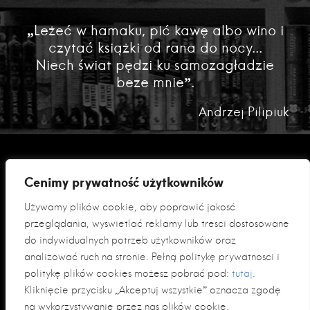
„Leżeć w hamaku, pić kawę albo wino i
czytać książki od rana do nocy...
Niech świat pędzi ku samozagładzie
beze mnie”.
Andrzej Pilipiuk
Cenimy prywatność użytkowników
Używamy plików cookie, aby poprawić jakość
przeglądania, wyświetlać reklamy lub treści dostosowane
do indywidualnych potrzeb użytkowników oraz
analizować ruch na stronie. Pełną politykę prywatności i
Polityka prywatności
politykę plików cookies możesz pobrać pod:
tutaj
.
Klauzula informacyjna RODO
Kliknięcie przycisku „Akceptuj wszystkie” oznacza zgodę
na wykorzystywanie przez nas plików cookie.