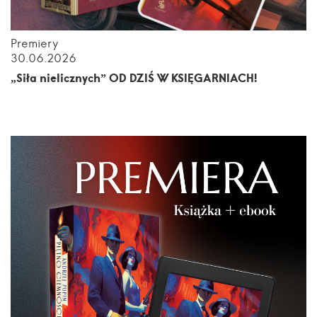
Premiery
30.06.2026
„Siła nielicznych” OD DZIŚ W KSIĘGARNIACH!