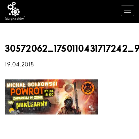
30572062_1750110431717242_
19.04.2018