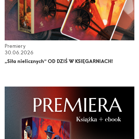
Premiery
30.06.2026
„Siła nielicznych” OD DZIŚ W KSIĘGARNIACH!